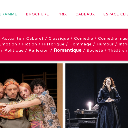
GRAMME
BROCHURE
PRIX
CADEAUX
ESPACE CLI
/
Actualité
/
Cabaret
/
Classique
/
Comédie
/
Comédie musi
Emotion
/
Fiction
/
Historique
/
Hommage
/
Humour
/
Intr
Romantique
/
Politique
/
Réflexion
/
/
Société
/
Théâtre 