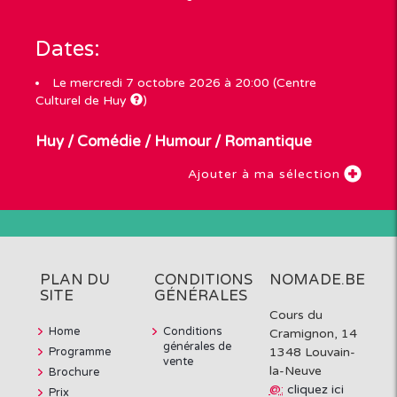
Dates:
Le mercredi 7 octobre 2026 à 20:00 (Centre
Culturel de Huy
)
Huy
/
Comédie
/
Humour
/
Romantique
Ajouter à ma sélection
PLAN DU
CONDITIONS
NOMADE.BE
SITE
GÉNÉRALES
Cours du
Home
Conditions
Cramignon, 14
générales de
Programme
1348 Louvain-
vente
la-Neuve
Brochure
@:
cliquez ici
Prix