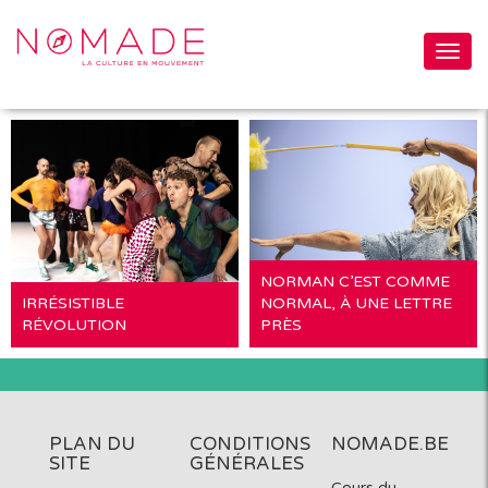
Togg
navig
NORMAN C’EST COMME
IRRÉSISTIBLE
NORMAL, À UNE LETTRE
RÉVOLUTION
PRÈS
PLAN DU
CONDITIONS
NOMADE.BE
SITE
GÉNÉRALES
Cours du