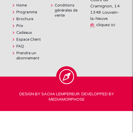
Home
Conditions
Cramignon, 14
générales de
Programme
1348 Louvain-
vente
la-Neuve
Brochure
@:
cliquez ici
Prix
Cadeaux
Espace Client
FAQ
Prendre un
abonnement
DESIGN BY
SACHA LEMPEREUR
. DEVELOPPED BY
MEDIAMORPHOSE